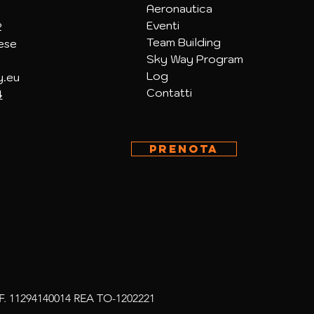
Aeronautica
Eventi
2
Team Building
ese
Sky Way Program
Log
y.eu
Contatti
4
PRENOTA
e C.F. 11294140014 REA TO-1202221