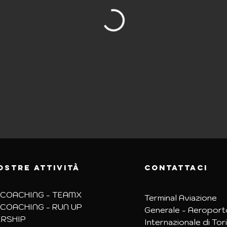
OSTRE attivit
À
contattaci
COACHING - TEAMX
Terminal Aviazione
COACHING -
RUN UP
Generale - Aeroport
RSHIP
Internazionale di Tor