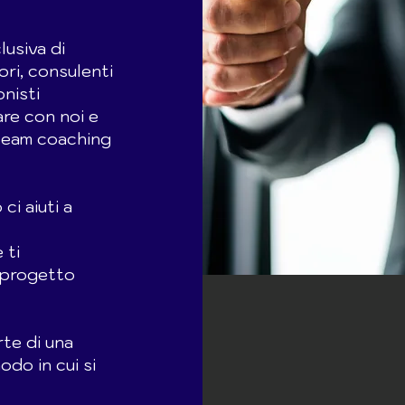
lusiva di
ri, consulenti
onisti
are con noi e
 team coaching
ci aiuti a
 ti
 progetto
rte di una
odo in cui si