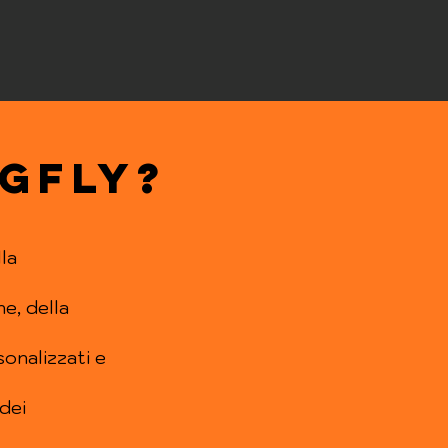
GFLY?
lla
ne, della
sonalizzati e
 dei