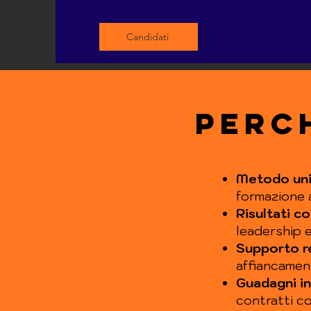
Candidati
Perc
Metodo un
formazione 
Risultati co
leadership 
Supporto r
affiancament
Guadagni in
contratti co