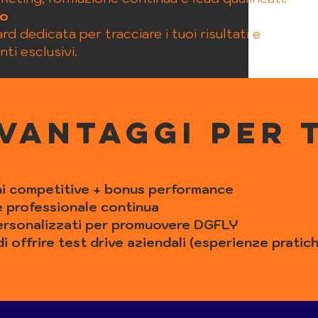
po
d dedicata per tracciare i tuoi risultati e
ti esclusivi.
I vantaggi per 
ni competitive + bonus performance
 professionale continua
 personalizzati per promuovere DGFLY
 di offrire test drive aziendali (esperienze prati