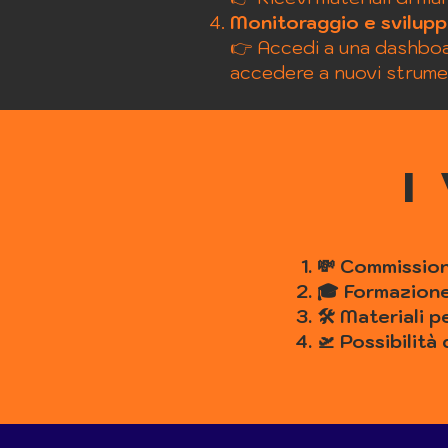
Monitoraggio e svilup
👉 Accedi a una dashboar
accedere a nuovi strumen
​
​💸 Commissio
🎓 Formazione
🛠️ Materiali
🛫 Possibilità