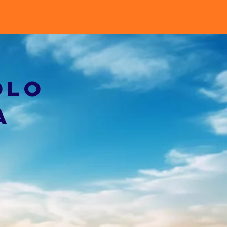
olo
a