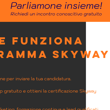
Parliamone insieme!
Richiedi un incontro conoscitivo gratuito
e funziona
gramma Skywa
ne per inviare la tua candidatura.
 gratuito e ottieni la certificazione Skyway
rketing, formazione continua e lead qualificati.