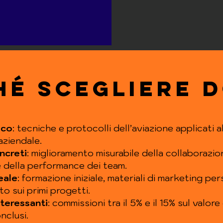
hé scegliere D
ico
: tecniche e protocolli dell’aviazione applicati a
aziendale.
ncreti
: miglioramento misurabile della collaborazio
e della performance dei team.
eale
: formazione iniziale, materiali di marketing per
o sui primi progetti.
teressanti
: commissioni tra il 5% e il 15% sul valore
nclusi.