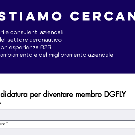
 STIAMO CERCA
i e consulenti aziendali
del settore aeronautico
con esperienza B2B
 cambiamento e del miglioramento aziendale
didatura per diventare membro DGFLY
*
me
*