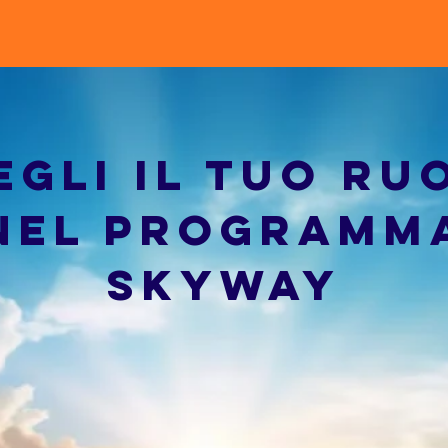
egli il tuo ru
nel programm
skyway