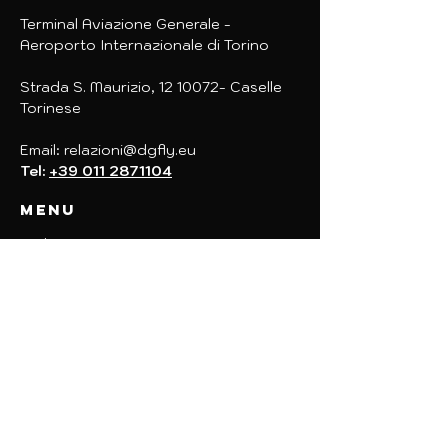
Terminal Aviazione Generale -
Aeroporto Internazionale di Torino
Strada S. Maurizio,
12 10072
- Caselle
Torinese
Email:
relazioni@dgfly.eu
Tel:
+39 011 2871104
Menu
Chi siamo
Formazione
Consulenza Aeronautica
Eventi
Team Building
Sky Way Program
Log
Contatti
PRENOTA